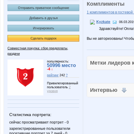
Комплименты
Отправить приватное сообщение
1 комплиментов в гостевой 
Добавить в друзья
Kyzkate
06.03.201
Игнорировать
Здравствуйте! Опла
Сделать подарок
Вы не авторизованы! Чтоб
Совместная покупка: сбор предоплаты,
раздачи
популярность:
Метки лидеров
50996 место
-4 ↓
рейтинг
242
?
Привилегированный
пользователь
2
Интервью
уровня
Статистика портрета:
сейчас просматривают портрет - 0
зарегистрированные пользователи
посетившие портрет за 7 дней - 0